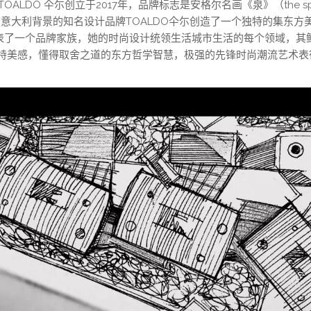
TOALDO 仐尓创立于2017年，品牌标志是安格尔名画《泉》（the s
有意大利背景的知名设计品牌TOALDO仐尓创造了一个独特的集东方
表了一个品牌家族，她的时尚设计统领生活城市生活的每个领域，其
独特美感，懂得取舍之道的东方哲学智慧，极强的先锋时尚潮流艺术表