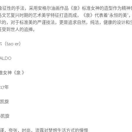
运用象征性的手法，采用安格尔油画作品《泉》标准女神的造型作为精神
文艺复兴时期的艺术美学特征打造而成，《泉》代表着“永恒的美”，她
术的，对于标准美的严谨技法，更是追求自然，纯洁，健康的设计和
征受到世人的追捧。
o er）
LDO
神《泉 》
7年
凯旋
凯旋
夸张，时尚，流露对梦想生活方式的憧憬