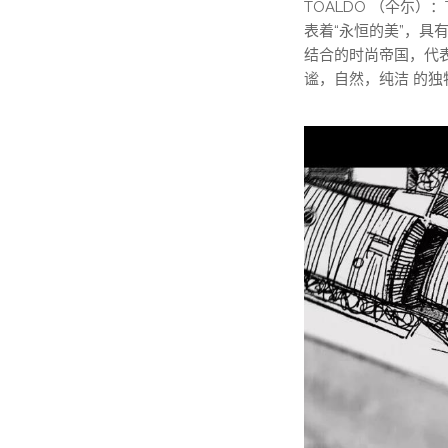
TOALDO （仐尓）：
表着“永恒的美”，具
结合的时尚帝国，代
谧，自然，纯洁 的