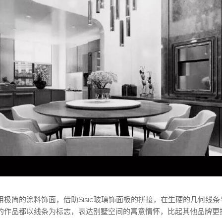
采用极简的涂料饰面，借助Sisic玻璃饰面板的拼接，在生硬的几何线
O的作品都以线条为标志，表达别墅空间的寓意情怀，比起其他品牌更