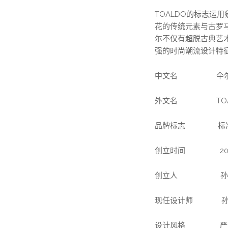
TOALDO的标志
花的传统元素与古罗马
尓不仅有超脱古典艺
强的时尚潮流设计特
中文名 仐尓（ta
外文名 TOA
品牌标志 标准女
创立时间 201
创立人 孙
现任设计师 孙
设计风格 严谨，