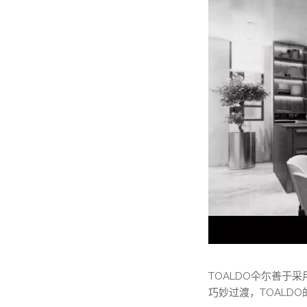
TOALDO仐尓善于
巧妙过渡，TOALD