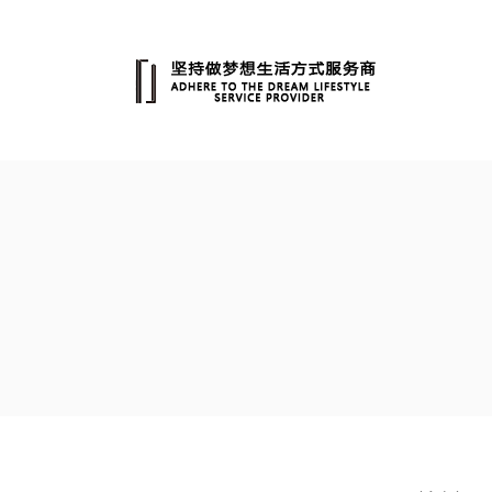
跳
转
至
内
容