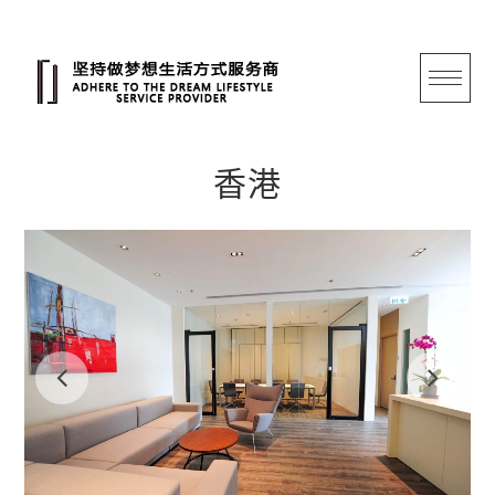
跳
转
至
内
容
香港